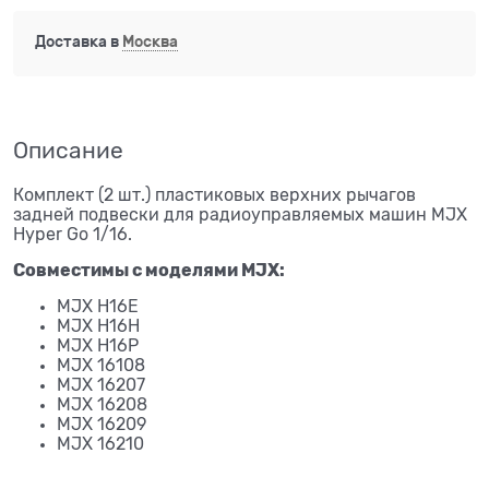
Доставка в
Москва
Описание
Комплект (2 шт.) пластиковых верхних рычагов
задней подвески для радиоуправляемых машин MJX
Hyper Go 1/16.
Совместимы с моделями MJX:
MJX H16E
MJX H16H
MJX H16P
MJX 16108
MJX 16207
MJX 16208
MJX 16209
MJX 16210